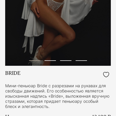
BRIDE
Мини-пеньюар Bride с разрезами на рукавах для
свободы движений. Его особенностью является
изысканная надпись «Bride», выложенная вручную
стразами, которая придает пеньюару особый
блеск и элегантность.