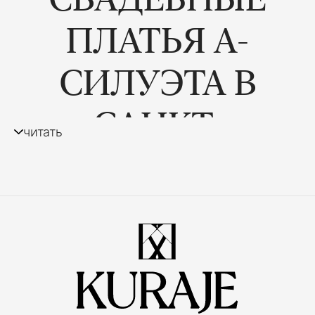
ПЛАТЬЯ А-
СИЛУЭТА В
САНКТ-
читать
ПЕТЕРБУРГЕ
А-силуэт по праву считается одной из самых
гармоничных форм свадебного платья. Его
мягкие линии создают естественные
пропорции, подчеркивают талию и
позволяют добиться элегантного образа
независимо от особенностей фигуры.
В Санкт-Петербурге этот силуэт выбирают