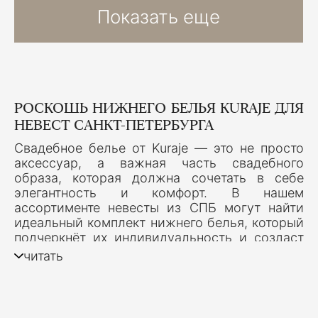
Показать еще
РОСКОШЬ НИЖНЕГО БЕЛЬЯ KURAJE ДЛЯ
НЕВЕСТ САНКТ-ПЕТЕРБУРГА
Свадебное белье от Kuraje — это не просто
аксессуар, а важная часть свадебного
образа, которая должна сочетать в себе
элегантность и комфорт. В нашем
ассортименте невесты из СПБ могут найти
идеальный комплект нижнего белья, который
подчеркнёт их индивидуальность и создаст
неповторимый образ для самого важного
читать
дня. Мы предлагаем разнообразие стилей —
от классических моделей до более
современных и романтичных комплектов,
чтобы каждая невеста могла выбрать то, что