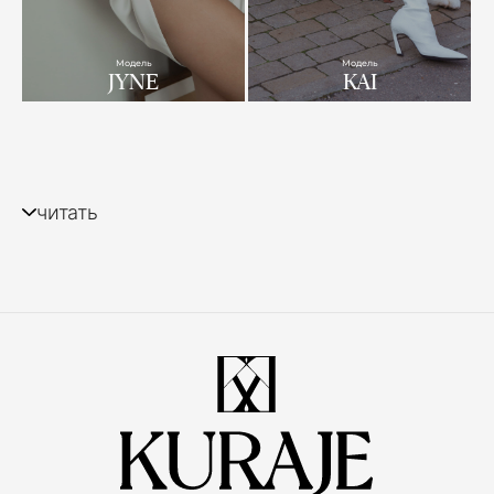
Модель
Модель
JYNE
KAI
читать