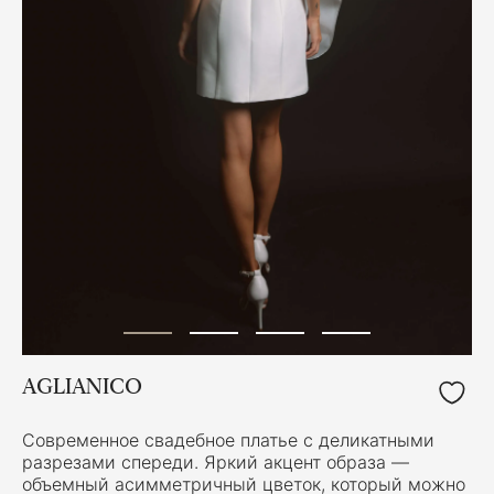
AGLIANICO
Современное свадебное платье с деликатными
разрезами спереди. Яркий акцент образа —
объемный асимметричный цветок, который можно