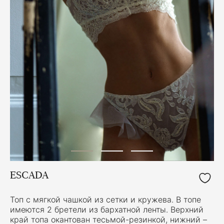
ESCADA
Топ с мягкой чашкой из сетки и кружева. В топе
имеются 2 бретели из бархатной ленты. Верхний
край топа окантован тесьмой-резинкой, нижний –