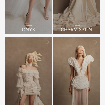
Модель
Модель
ONYX
CHARM SATIN