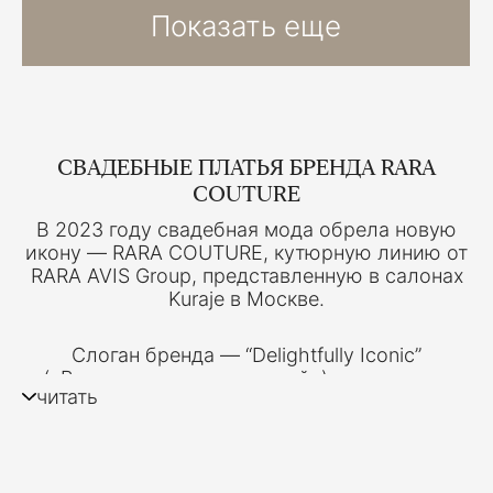
Показать еще
СВАДЕБНЫЕ ПЛАТЬЯ БРЕНДА RARA
COUTURE
В 2023 году свадебная мода обрела новую
икону — RARA COUTURE, кутюрную линию от
RARA AVIS Group, представленную в салонах
Kuraje в Москве.
Слоган бренда — “Delightfully Iconic”
(«Восхитительно культовый») — отражает
читать
суть философии RARA COUTURE: это не
просто свадебные платья, а легенды,
созданные для тех, кто выбирает
индивидуальность, уверенность и роскошь