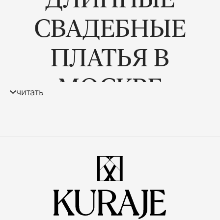
СВАДЕБНЫЕ
ПЛАТЬЯ В
МОСКВЕ
читать
Длинное свадебное платье — это
классический выбор для невест, которые
хотят создать изысканный и торжественный
образ. Такой фасон ассоциируется с
элегантностью, женственностью и особой
атмосферой свадебного дня.
Плавные линии силуэта, красивые ткани и
продуманные детали помогают подчеркнуть
индивидуальность невесты. В салоне Kuraje в
Москве представлены модели разного стиля