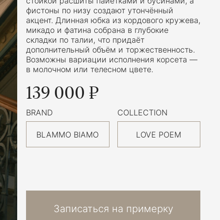
стойкой расшиты пайетками и бусинами, а
фистоны по низу создают утончённый
акцент. Длинная юбка из кордового кружева,
микадо и фатина собрана в глубокие
складки по талии, что придаёт
дополнительный объём и торжественность.
Возможны вариации исполнения корсета —
в молочном или телесном цвете.
139 000 ₽
BRAND
COLLECTION
BLAMMO BIAMO
LOVE POEM
Записаться на примерку