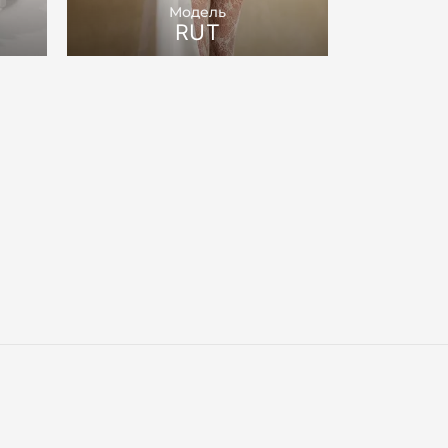
Модель
RUT
S