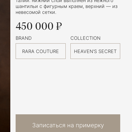
талии: нижний слой выполнен из нежного
шантильи с фигурным краем, верхний — из
невесомой сетки.
450 000 ₽
BRAND
COLLECTION
RARA COUTURE
HEAVEN'S SECRET
Записаться на примерку