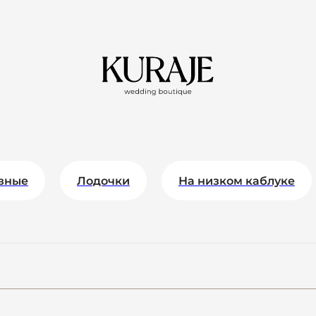
вные
Лодочки
На низком каблуке