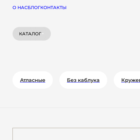
О НАС
БЛОГ
КОНТАКТЫ
КАТАЛОГ
Атласные
Без каблука
Круже
На платформе
На толстом каблуке