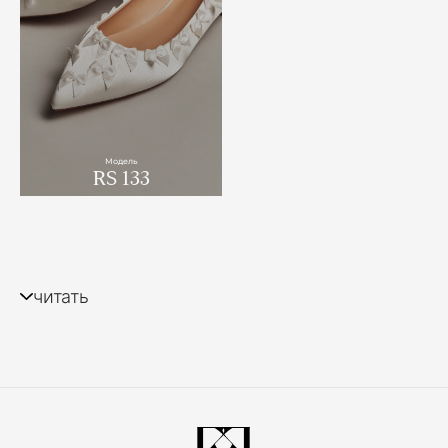
Модель
RS 133
читать