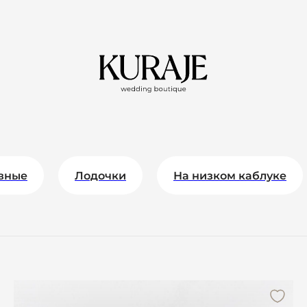
вные
Лодочки
На низком каблуке