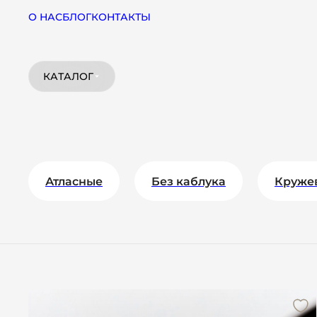
О НАС
БЛОГ
КОНТАКТЫ
КАТАЛОГ
Атласные
Без каблука
Круже
На платформе
На толстом каблуке