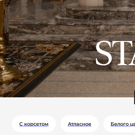
ST
C корсетом
Атласное
Белого ц