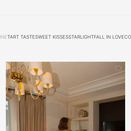
INE
TART TASTE
SWEET KISSES
STARLIGHT
FALL IN LOVE
CO