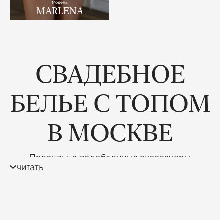
Модель
MARLENA
СВАДЕБНОЕ
БЕЛЬЕ С ТОПОМ
В МОСКВЕ
Правильно подобранные аксессуары
читать
помогают создать завершенный образ
невесты и чувствовать себя уверенно в
течение всего торжества. Комплект с топом
— это удобное и элегантное решение для
девушек, которые ценят комфорт, красивую
посадку и гармоничное сочетание с платьем.