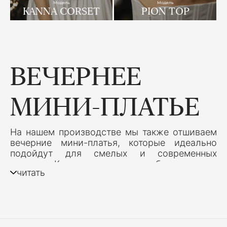
Модель
Модель
KANNA CORSET
PION TOP
ВЕЧЕРНЕЕ
МИНИ-ПЛАТЬЕ
На нашем производстве мы также отшиваем
вечерние мини-платья, которые идеально
подойдут для смелых и современных
женщин. Каждое платье разрабатывается с
читать
акцентом на актуальные тенденции и
идеально подходит для ярких выходов в свет.
ПРЕИМУЩЕСТВА ВЕЧЕРНЕГО МИНИ-
ПЛАТЬЯ