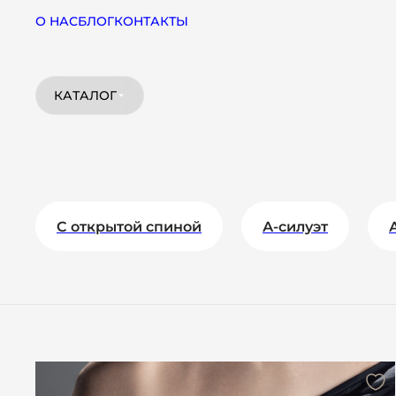
О НАС
БЛОГ
КОНТАКТЫ
КАТАЛОГ
C открытой спиной
А-силуэт
Коктейльное