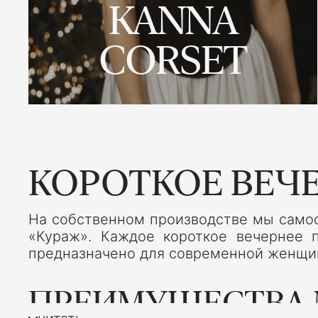
KANNA
CORSET
КОРОТКОЕ ВЕЧЕ
На собственном производстве мы самос
«Кураж». Каждое короткое вечернее 
предназначено для современной женщины
ПРЕИМУЩЕСТВА M