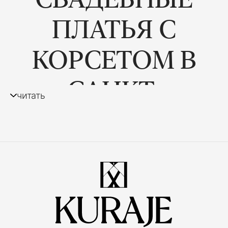
ПЛАТЬЯ С
КОРСЕТОМ В
САНКТ-
читать
ПЕТЕРБУРГЕ
Платье для невесты с корсетом — это один из
самых востребованных вариантов для
создания женственного и выразительного
свадебного образа. Такой элемент помогает
подчеркнуть линию талии, сформировать
красивый силуэт и добавить наряду особую
элегантность.