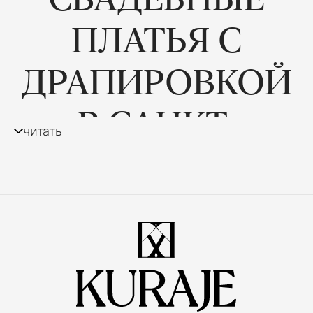
ПЛАТЬЯ С
ДРАПИРОВКОЙ
В САНКТ-
читать
ПЕТЕРБУРГЕ
Если вы мечтаете об элегантном свадебном
образе с утонченными деталями, обратите
внимание на платья с драпировкой. Плавные
складки ткани делают силуэт более
выразительным, подчеркивают
женственность и придают наряду
благородную легкость. Такой фасон остается
актуальным вне зависимости от модных