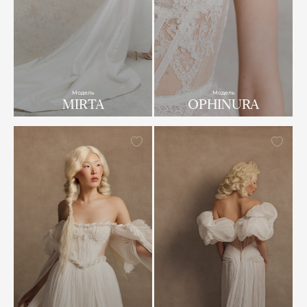
Модель
Модель
MIRTA
OPHINURA