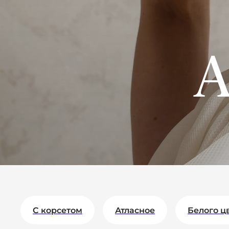
C корсетом
Атласное
Белого ц