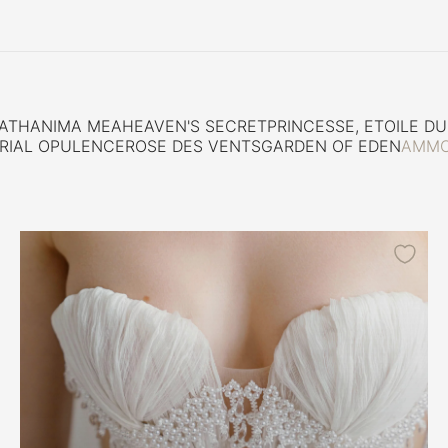
PATH
ANIMA MEA
HEAVEN'S SECRET
PRINCESSE, ETOILE DU
RIAL OPULENCE
ROSE DES VENTS
GARDEN OF EDEN
AMMO