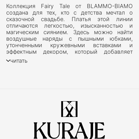
Коллекция Fairy Tale от BLAMMO-BIAMO
создана для тех, кто с детства мечтал о
сказочной свадьбе. Платья этой линии
отличаются легкостью, изысканностью и
магическим сиянием. Здесь можно найти
воздушные наряды с пышными юбками,
утонченными кружевными вставками и
эффектным декором, который добавляет
особую романтичность.
читать
В этой коллекции используются нежнейшие
ткани, такие как шелковый фатин, органза и
шифон, что делает платья невесомыми и
грациозными. Мягкие линии кроя, изящные
силуэты и внимание к деталям делают
коллекцию Fairy Tale идеальным выбором
для тех, кто хочет чувствовать себя
принцессой в свой свадебный день.
ПОГРУЗИТЕСЬ В СКАЗКУ